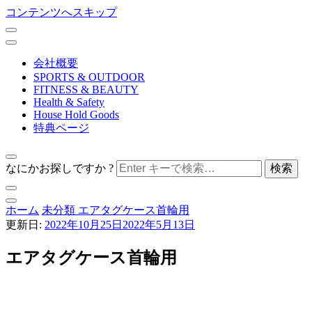
コンテンツへスキップ
会社概要
SPORTS & OUTDOOR
FITNESS & BEAUTY
Health & Safety
House Hold Goods
特典ページ
なにかお探しですか ?
nihontechnical co,ltd.
ホーム
未分類
エアタグケース首輪用
ホーム＆セキュア
更新日:
2022年10月25日
2022年5月13日
エアタグケース首輪用