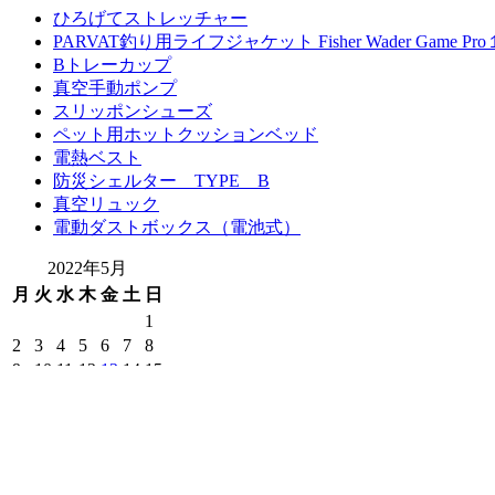
ひろげてストレッチャー
PARVAT釣り用ライフジャケット Fisher Wader Game Pro
Bトレーカップ
真空手動ポンプ
スリッポンシューズ
ペット用ホットクッションベッド
電熱ベスト
防災シェルター TYPE B
真空リュック
電動ダストボックス（電池式）
2022年5月
月
火
水
木
金
土
日
1
2
3
4
5
6
7
8
9
10
11
12
13
14
15
16
17
18
19
20
21
22
23
24
25
26
27
28
29
30
31
« 3月
6月 »
© Copyright 2026年
ホーム＆セキュア
. All Rights Reserved. Vil