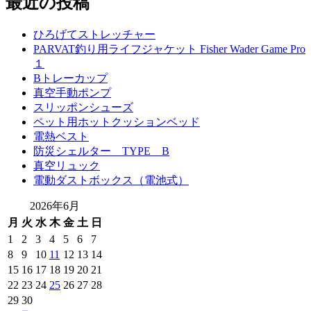
最近の投稿
ひろげてストレッチャー
PARVAT釣り用ライフジャケット Fisher Wader Game Pro
１
Bトレーカップ
真空手動ポンプ
スリッポンシューズ
ペット用ホットクッションベッド
電熱ベスト
防災シェルター TYPE B
真空リュック
電動ダストボックス（電池式）
2026年6月
月
火
水
木
金
土
日
1
2
3
4
5
6
7
8
9
10
11
12
13
14
15
16
17
18
19
20
21
22
23
24
25
26
27
28
29
30