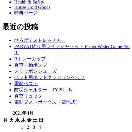
Health & Safety
House Hold Goods
特典ページ
最近の投稿
ひろげてストレッチャー
PARVAT釣り用ライフジャケット Fisher Wader Game Pro
１
Bトレーカップ
真空手動ポンプ
スリッポンシューズ
ペット用ホットクッションベッド
電熱ベスト
防災シェルター TYPE B
真空リュック
電動ダストボックス（電池式）
2021年4月
月
火
水
木
金
土
日
1
2
3
4