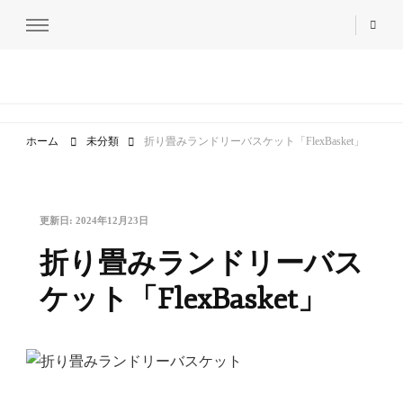
ホーム＆セキュア
nihontechnical co,ltd.
ホーム
未分類
折り畳みランドリーバスケット「FlexBasket」
更新日:
2024年12月23日
折り畳みランドリーバス
ケット「FlexBasket」