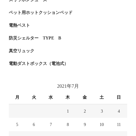
ペット用ホットクッションベッド
電熱ベスト
防災シェルター TYPE B
真空リュック
電動ダストボックス（電池式）
2021年7月
月
火
水
木
金
土
日
1
2
3
4
5
6
7
8
9
10
11