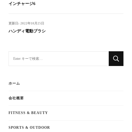
インチャージ6
更新日:
2022年10月25日
ハンディ電動ブラシ
な
に
か
お
ホーム
探
し
会社概要
で
す
FITNESS & BEAUTY
か
SPORTS & OUTDOOR
?