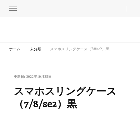
ホーム＆セキュア
nihontechnical co,ltd.
ホーム
未分類
スマホスリングケース（7/8/se2）黒
更新日:
2022年10月25日
スマホスリングケース
（7/8/se2）黒