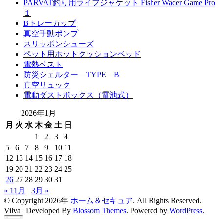
PARVAT釣り用ライフジャケット Fisher Wader Game Pro
１
Bトレーカップ
真空手動ポンプ
スリッポンシューズ
ペット用ホットクッションベッド
電熱ベスト
防災シェルター TYPE B
真空リュック
電動ダストボックス（電池式）
2026年1月
月
火
水
木
金
土
日
1
2
3
4
5
6
7
8
9
10
11
12
13
14
15
16
17
18
19
20
21
22
23
24
25
26
27
28
29
30
31
« 11月
3月 »
© Copyright 2026年
ホーム＆セキュア
. All Rights Reserved.
Vilva | Developed By
Blossom Themes
. Powered by
WordPress
.